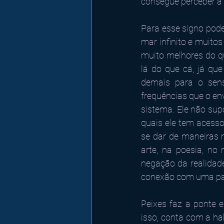
consegue perceber a 
Para esse signo pode 
mar infinito e muito
muito melhores do qu
lá do que cá, já qu
demais para o sens
frequências que o en
sistema. Ele não sup
quais ele tem acesso
se dar de maneiras m
arte, na poesia, no
negação da realidade
conexão com uma pa
Peixes faz a ponte e
isso, conta com a ha