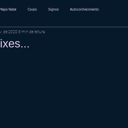
Mapa Natal
Corpo
Signos
Autoconhecimento
v. de 2020
5 min de leitura
xes...