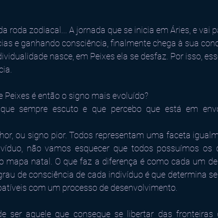
a roda zodiacal... A jornada que se inicia em Áries, e vai 
ias e ganhando consciência, finalmente chega à sua conc
ividualidade nasce, em Peixes ela se desfaz. Por isso, es
cia.
e Peixes é então o signo mais evoluído? 
que sempre escuto e que percebo que está em envo
hor, ou signo pior. Todos representam uma faceta igualm
divíduo, não vamos esquecer que todos possuímos os 
o mapa natal. O que faz a diferença é como cada um des
o grau de consciência de cada indivíduo é que determina s
tíveis com um processo de desenvolvimento.
de ser aquele que consegue se libertar das fronteiras 