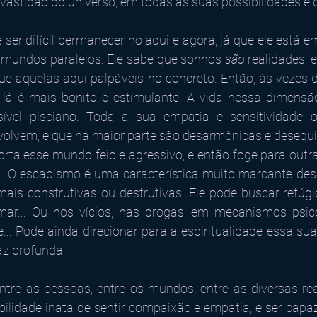
vastidão do universo, em todas as suas possibilidades e
ser difícil permanecer no aqui e agora, já que ele está 
s mundos paralelos. Ele sabe que sonhos 
são 
realidades, 
e aquelas aqui palpáveis no concreto. Então, às vezes de
e lá é mais bonito e estimulante. A vida nessa dimensã
ível pisciano. Toda a sua empatia e sensitividade o
volvem, e que na maior parte são desarmônicas e desequili
orta esse mundo feio e agressivo, e então foge para outr
. O escapismo é uma característica muito marcante dess
ais construtivas ou destrutivas. Ele pode buscar refúgi
 mar... Ou nos vícios, nas drogas, em mecanismos psico
... Pode ainda direcionar para a espiritualidade essa su
z profunda.
ntre as pessoas, entre os mundos, entre as diversas real
bilidade inata de sentir compaixão e empatia, e ser capaz