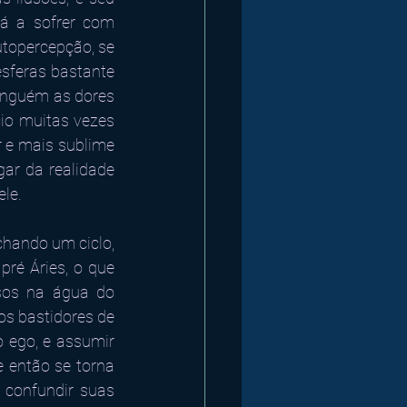
á a sofrer com 
topercepção, se 
sferas bastante 
inguém as dores 
io muitas vezes 
 e mais sublime 
ar da realidade 
ele.
chando um ciclo, 
ré Áries, o que 
sos na água do 
s bastidores de 
 ego, e assumir 
 então se torna 
confundir suas 