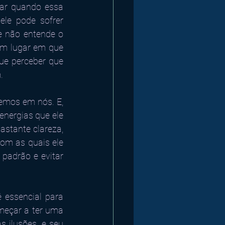
ar quando essa 
le pode sofrer 
e não entende o 
um lugar em que 
e perceber que 
. 
mos em nós. E, 
nergias que ele 
stante clareza, 
m as quais ele 
padrão e evitar 
essencial para 
meçar a ter uma 
 ilusões, e seu 