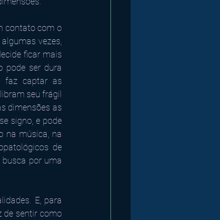
 dimensões.
em contato com o 
e algumas vezes, 
cide ficar mais 
o pode ser dura 
 faz captar as 
bram seu frágil 
as dimensões as 
e signo, e pode 
o na música, na 
patológicos de 
a busca por uma 
idades. E, para 
 de sentir como 