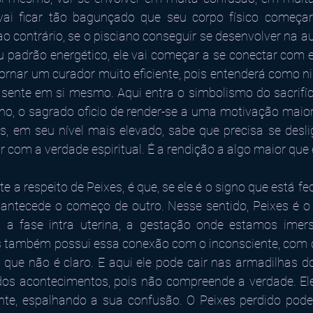
vai ficar tão bagunçado que seu corpo físico começar
o contrário, se o pisciano conseguir se desenvolver na au
eu padrão energético, ele vai começar a se conectar com e
tornar um curador muito eficiente, pois entenderá como n
sente em si mesmo. Aqui entra o simbolismo do sacrifíc
no, o sagrado oficio de render-se a uma motivação maior
, em seu nível mais elevado, sabe que precisa se deslig
r com a verdade espiritual. É a rendição a algo maior que 
e a respeito de Peixes, é que, se ele é o signo que está fe
ntecede o começo de outro. Nesse sentido, Peixes é o p
, a fase intra uterina, a gestação onde estamos imer
s também possui essa conexão com o inconsciente, com o
 que não é claro. E aqui ele pode cair nas armadilhas do
dos acontecimentos, pois não compreende a verdade. Ele
nte, espalhando a sua confusão. O Peixes perdido pode 