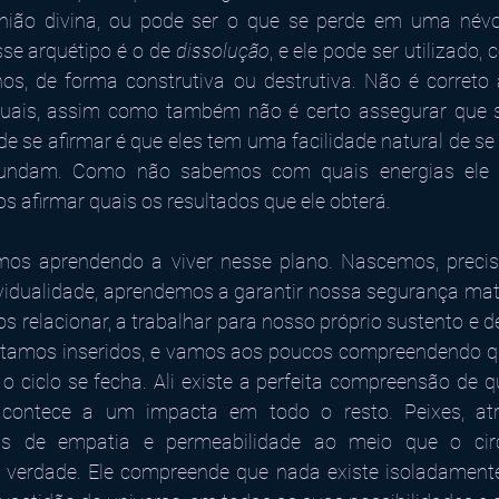
ião divina, ou pode ser o que se perde em uma névoa
se arquétipo é o de 
dissolução
, e ele pode ser utilizado,
nos, de forma construtiva ou destrutiva. Não é correto
ituais, assim como também não é certo assegurar que s
de se afirmar é que eles tem uma facilidade natural de se
cundam. Como não sabemos com quais energias ele va
s afirmar quais os resultados que ele obterá.
os aprendendo a viver nesse plano. Nascemos, precisa
ividualidade, aprendemos a garantir nossa segurança mater
s relacionar, a trabalhar para nosso próprio sustento e d
tamos inseridos, e vamos aos poucos compreendendo q
o ciclo se fecha. Ali existe a perfeita compreensão de 
contece a um impacta em todo o resto. Peixes, atr
atas de empatia e permeabilidade ao meio que o cir
verdade. Ele compreende que nada existe isoladamente 