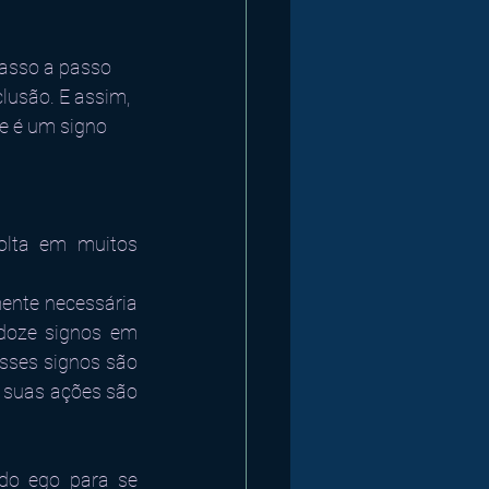
passo a passo 
lusão. E assim, 
se é um signo 
lta em muitos 
ente necessária 
doze signos em 
ses signos são 
e suas ações são 
do ego para se 