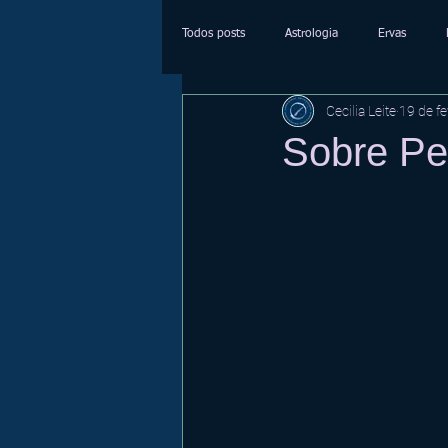
Todos posts
Astrologia
Ervas
Cecilia Leite
19 de fe
Sobre Pei