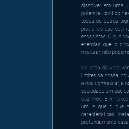
dissolver em uma un
potencial contido nes
todos os outros sig
piscianos são espir
escapistas. O que po
energias que o cir
misturar, não podemo
Na roda da vida vam
limites da nossa ind
a nos comunicar, a no
sociedade em que es
sozinhos. Em Peixes 
um, e que o que a
características in
profundamente essa 