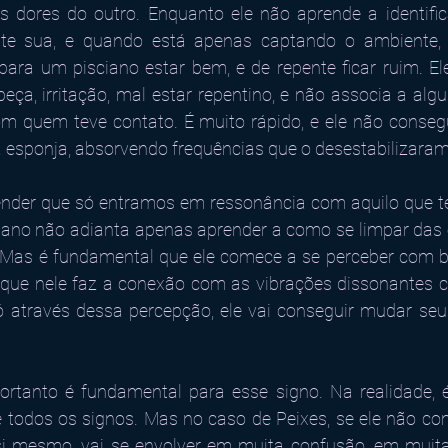
dores do outro. Enquanto ele não aprende a identific
te sua, e quando está apenas captando o ambiente, e
ara um pisciano estar bem, e de repente ficar ruim. El
eça, irritação, mal estar repentino, e não associa a alg
m quem teve contato. É muito rápido, e ele não consegu
esponja, absorvendo frequências que o desestabilizaram
der que só entramos em ressonância com aquilo que te
ciano não adianta apenas aprender a como se limpar das e
. Mas é fundamental que ele comece a se perceber com ba
que nele faz a conexão com as vibrações dissonantes co
 através dessa percepção, ele vai conseguir mudar seu 
rtanto é fundamental para esse signo. Na realidade, é 
 todos os signos. Mas no caso de Peixes, se ele não co
si mesmo, vai se envolver em muita confusão, em muitas