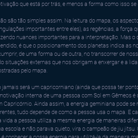
tivação que está por trás, e menos a forma como isso se
não são tão simples assim. Na leitura do mapa, os aspect
gulações importantes entre eles), as regências, a força 
zendo nuances importantes para a interpretação. Mas o 
tendido, é que o posicionamento dos planetas indica as n
 cumprir, de uma forma ou de outra, no transcorrer de nossa
o situações externas que nos obrigam a enxergar e a lida
ostradas pelo mapa. 
jamais será um capricorniano (ainda que possa ter pont
A motivação interna de uma pessoa com Sol em Gêmeos é d
 Capricórnio. Ainda assim, a energia geminiana pode se 
rentes, tudo depende de como a pessoa usa o mapa. E cab
a vida a pessoa utiliza a mesma energia de maneiras difer
 escola e não parava quieto, vira o campeão de jiu jitsu. 
ia é conhecer a nossa energia para utilizá-la da maneira ma