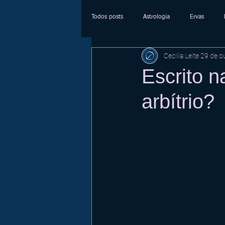
Todos posts
Astrologia
Ervas
Cecilia Leite
29 de o
Escrito n
arbítrio?