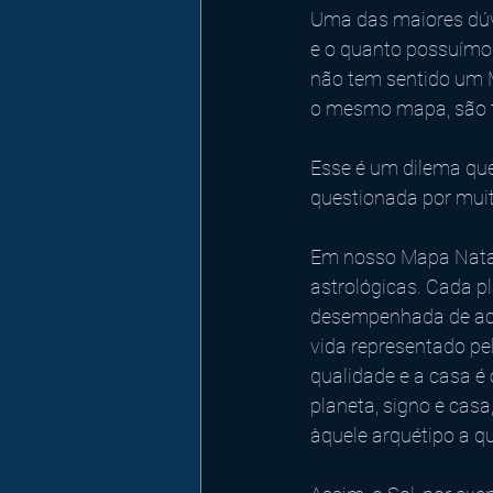
Uma das maiores dúvi
e o quanto possuímos
não tem sentido um M
o mesmo mapa, são t
Esse é um dilema que
questionada por muit
Em nosso 
Mapa Nata
astrológicas. Cada p
desempenhada de acor
vida representado pel
qualidade e a casa é 
planeta, signo e cas
àquele arquétipo a qu