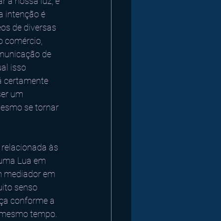
r a nossa luz, é 
a intenção é 
os de diversas 
o comércio, 
omunicação de 
al isso 
rá certamente 
ser um 
mesmo se tornar 
 relacionada às 
 uma Lua em 
um mediador em 
uito senso 
nça conforme a 
o mesmo tempo. 