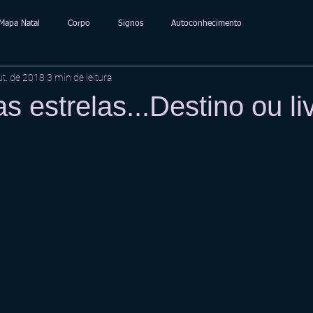
Mapa Natal
Corpo
Signos
Autoconhecimento
ut. de 2018
3 min de leitura
as estrelas...Destino ou li