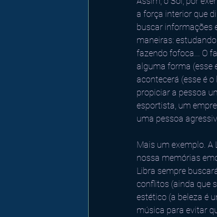
Assim, o Sol, por exem
a força interior que 
buscar informações e
maneiras: estudando,
fazendo fofoca... O 
alguma forma (esse é
acontecerá (esse é o 
propiciar a pessoa um
esportista, um empre
uma pessoa agressiv
Mais um exemplo. A L
nossa memórias emoc
Libra sempre buscará
conflitos (ainda que
estético (a beleza é
música para evitar q