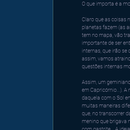
O que importa é a mo
Claro que as coisas 
planetas fazem (as an
tem no mapa, vão tra
importante de ser en
internas, que irão se
assim, vamos atraind
questões internas m
Assim, um geminiano 
em Capricórnio...). 
daquela com o Sol em
muitas maneiras dife
que, no transcorrer d
menino que brigava na
com gastrite... A ide