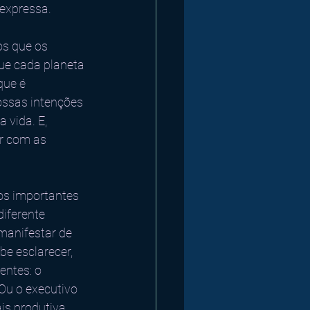
 expressa.
os que os 
que cada planeta 
que é 
ossas intenções 
 vida. E, 
r com as 
os importantes 
iferente 
manifestar de 
e esclarecer, 
entes: o 
Ou o executivo 
is produtiva 