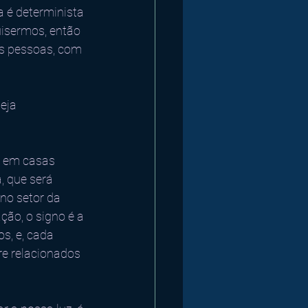
 é determinista 
isermos, então 
as pessoas, com 
eja 
e em casas 
, que será 
no setor da 
ção, o signo é a 
s, e, cada 
e relacionados 